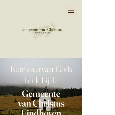
Kom en ervaar Gods
liefde bij de
Gemeente
van Christus
Eindhoven