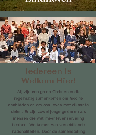
Iedereen Is
Welkom Hier!
Wij zijn een groep Christenen die
regelmatig samenkomen om God te
aanbidden en om ons leven met elkaar te
delen. Er zijn zowel jonge gezinnen als
mensen die wat meer levenservaring
hebben. We komen van verschillende
nationaliteiten. Door de samenstelling