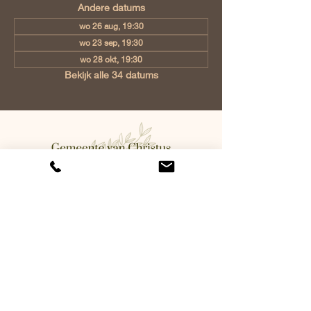
Andere datums
wo 26 aug, 19:30
wo 23 sep, 19:30
wo 28 okt, 19:30
Bekijk alle 34 datums
Gemeente van Christus Eindhoven,
Jan Tooropstraat 6, 5642 AK
Eindhoven, Netherlands
info@gvcehv.nl
| Tel:
+31 6 10607269
©2023 by Gemeente Van
Christus Eindhoven. Powered
and secured by
Wix