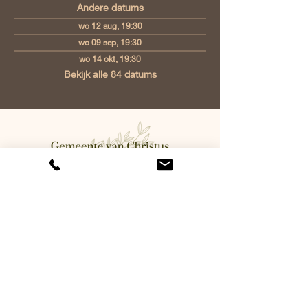
Andere datums
wo 12 aug, 19:30
wo 09 sep, 19:30
wo 14 okt, 19:30
Bekijk alle 84 datums
Gemeente van Christus Eindhoven,
Jan Tooropstraat 6, 5642 AK
Eindhoven, Netherlands
info@gvcehv.nl
| Tel:
+31 6 10607269
©2023 by Gemeente Van
Christus Eindhoven. Powered
and secured by
Wix