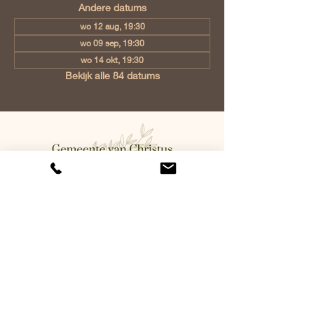
Andere datums
wo 12 aug, 19:30
wo 09 sep, 19:30
wo 14 okt, 19:30
Bekijk alle 84 datums
Gemeente van Christus Eindhoven,
Jan Tooropstraat 6, 5642 AK
Eindhoven, Netherlands
info@gvcehv.nl
| Tel:
+31 6 10607269
©2023 by Gemeente Van
Christus Eindhoven. Powered
and secured by
Wix