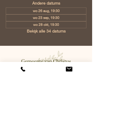
Andere datums
wo 26 aug, 19:30
wo 23 sep, 19:30
wo 28 okt, 19:30
Bekijk alle 34 datums
Gemeente van Christus Eindhoven,
Jan Tooropstraat 6, 5642 AK
Eindhoven, Netherlands
info@gvcehv.nl
| Tel:
+31 6 10607269
©2023 by Gemeente Van
Christus Eindhoven. Powered
and secured by
Wix