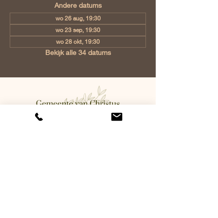
Andere datums
wo 26 aug, 19:30
wo 23 sep, 19:30
wo 28 okt, 19:30
Bekijk alle 34 datums
Gemeente van Christus Eindhoven,
Jan Tooropstraat 6, 5642 AK
Eindhoven, Netherlands
info@gvcehv.nl
| Tel:
+31 6 10607269
©2023 by Gemeente Van
Christus Eindhoven. Powered
and secured by
Wix