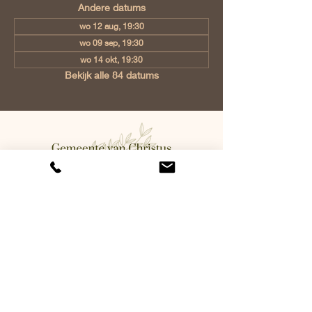
Andere datums
wo 12 aug, 19:30
wo 09 sep, 19:30
wo 14 okt, 19:30
Bekijk alle 84 datums
Gemeente van Christus Eindhoven,
Jan Tooropstraat 6, 5642 AK
Eindhoven, Netherlands
info@gvcehv.nl
| Tel:
+31 6 10607269
©2023 by Gemeente Van
Christus Eindhoven. Powered
and secured by
Wix