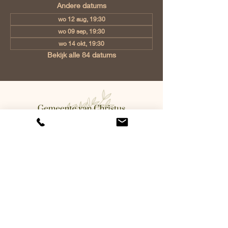
Andere datums
wo 12 aug, 19:30
wo 09 sep, 19:30
wo 14 okt, 19:30
Bekijk alle 84 datums
Gemeente van Christus Eindhoven,
Jan Tooropstraat 6, 5642 AK
Eindhoven, Netherlands
info@gvcehv.nl
| Tel:
+31 6 10607269
©2023 by Gemeente Van
Christus Eindhoven. Powered
and secured by
Wix