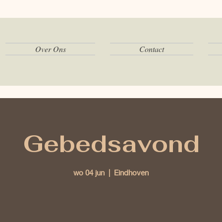
Over Ons
Contact
Gebedsavond
wo 04 jun
  |  
Eindhoven