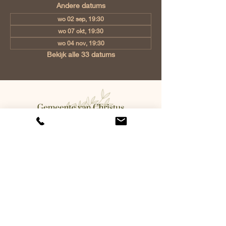
Andere datums
wo 02 sep, 19:30
wo 07 okt, 19:30
wo 04 nov, 19:30
Bekijk alle 33 datums
Gemeente van Christus Eindhoven,
Jan Tooropstraat 6, 5642 AK
Eindhoven, Netherlands
info@gvcehv.nl
| Tel:
+31 6 10607269
©2023 by Gemeente Van
Christus Eindhoven. Powered
and secured by
Wix