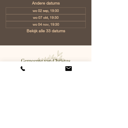
Andere datums
wo 02 sep, 19:30
wo 07 okt, 19:30
wo 04 nov, 19:30
Bekijk alle 33 datums
Gemeente van Christus Eindhoven,
Jan Tooropstraat 6, 5642 AK
Eindhoven, Netherlands
info@gvcehv.nl
| Tel:
+31 6 10607269
©2023 by Gemeente Van
Christus Eindhoven. Powered
and secured by
Wix