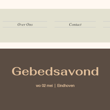
Over Ons
Contact
Gebedsavond
wo 02 mei
  |  
Eindhoven