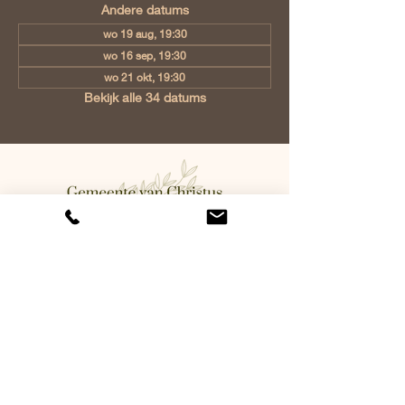
Andere datums
wo 19 aug, 19:30
wo 16 sep, 19:30
wo 21 okt, 19:30
Bekijk alle 34 datums
Gemeente van Christus Eindhoven,
Jan Tooropstraat 6, 5642 AK
Eindhoven, Netherlands
info@gvcehv.nl
| Tel:
+31 6 10607269
©2023 by Gemeente Van
Christus Eindhoven. Powered
and secured by
Wix