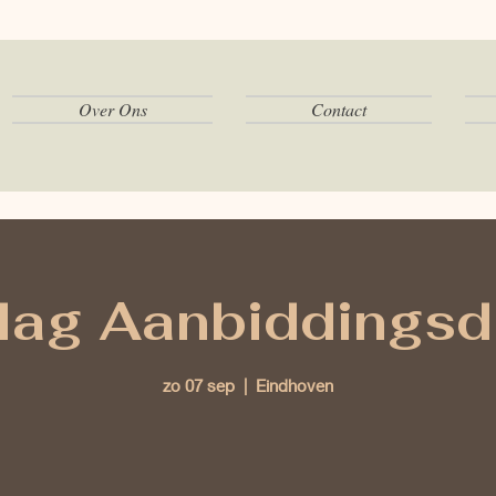
Over Ons
Contact
ag Aanbiddingsd
zo 07 sep
  |  
Eindhoven