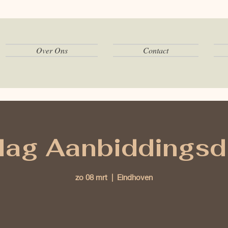
Over Ons
Contact
ag Aanbiddingsd
zo 08 mrt
  |  
Eindhoven